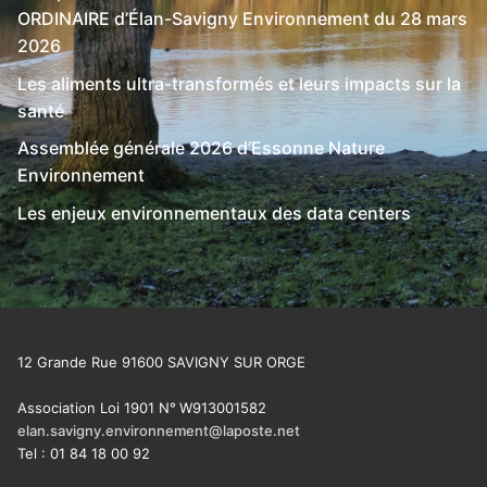
ORDINAIRE d’Élan-Savigny Environnement du 28 mars
2026
Les aliments ultra-transformés et leurs impacts sur la
santé
Assemblée générale 2026 d’Essonne Nature
Environnement
Les enjeux environnementaux des data centers
12 Grande Rue 91600 SAVIGNY SUR ORGE
Association Loi 1901 N°
W913001582
elan.savigny.environnement@laposte.net
Tel : 01 84 18 00 92