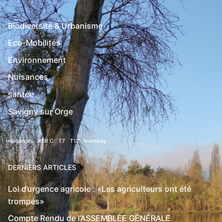
Biodiversité & Urbanisme
Eco-Mobilités
Environnement
Nuisances
santée
Savigny sur Orge
nuisances
RER C
T7
T12
tramway
DERNIERS ARTICLES
Loi d’urgence agricole : «Les agriculteurs ont été
trompés»
Compte Rendu de l’ASSEMBLÉE GÉNÉRALE