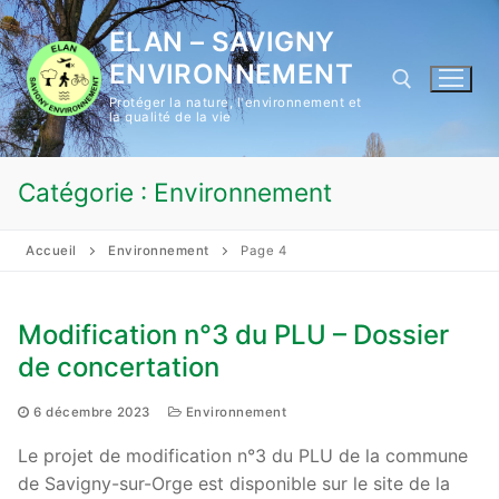
Aller
ELAN – SAVIGNY
au
contenu
ENVIRONNEMENT
Protéger la nature, l'environnement et
la qualité de la vie
Rechercher :
Catégorie :
Environnement
Accueil
Environnement
Page 4
Modification n°3 du PLU – Dossier
de concertation
6 décembre 2023
Environnement
Le projet de modification n°3 du PLU de la commune
de Savigny-sur-Orge est disponible sur le site de la