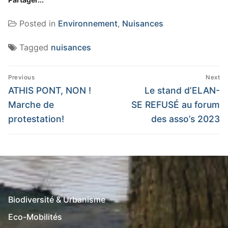
Posted in
Environnement
,
Nuisances
Tagged
nuisances
Navigation
Previous
Next
de
Previous
Next
ATHIS PONT, NON !
Le stand d’ELAN-
post:
post:
l’article
Marche de
SE REFUSÉ au forum
protestation!
des asso’s 2023
Biodiversité & Urbanisme
Eco-Mobilités