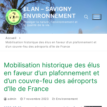
Aller
ELAN – SAVIGNY
au
contenu
ENVIRONNEMENT
Protéger la nature, l'environnement et
la qualité de la vie
Rechercher :
Accueil
Mobilisation historique des élus en faveur d’un plafonnement et
d’un couvre-feu des aéroports d’Ile de France
Mobilisation historique des élus
en faveur d’un plafonnement et
d’un couvre-feu des aéroports
d’Ile de France
admin
7 novembre 2023
Environnement