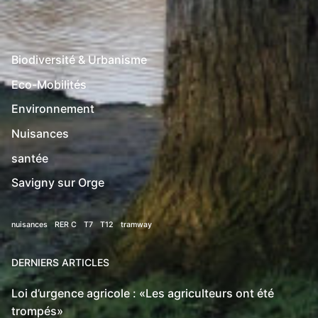
Biodiversité & Urbanisme
Eco-Mobilités
Environnement
Nuisances
santée
Savigny sur Orge
nuisances
RER C
T7
T12
tramway
DERNIERS ARTICLES
Loi d’urgence agricole : «Les agriculteurs ont été
trompés»