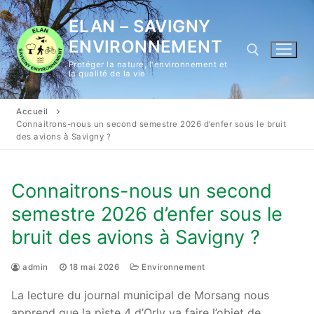
Aller
ELAN – SAVIGNY
au
contenu
ENVIRONNEMENT
Protéger la nature, l'environnement et
la qualité de la vie
Rechercher :
Accueil
Connaitrons-nous un second semestre 2026 d’enfer sous le bruit
des avions à Savigny ?
Connaitrons-nous un second
semestre 2026 d’enfer sous le
bruit des avions à Savigny ?
admin
18 mai 2026
Environnement
La lecture du journal municipal de Morsang nous
apprend que la piste 4 d’Orly va faire l’objet de