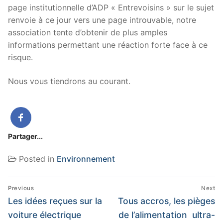
page institutionnelle d’ADP « Entrevoisins » sur le sujet
renvoie à ce jour vers une page introuvable, notre
association tente d’obtenir de plus amples
informations permettant une réaction forte face à ce
risque.
Nous vous tiendrons au courant.
Partager...
Posted in
Environnement
Navigation
Previous
Next
de
Previous
Next
Les idées reçues sur la
Tous accros, les pièges
post:
post:
l’article
voiture électrique
de l’alimentation ultra-